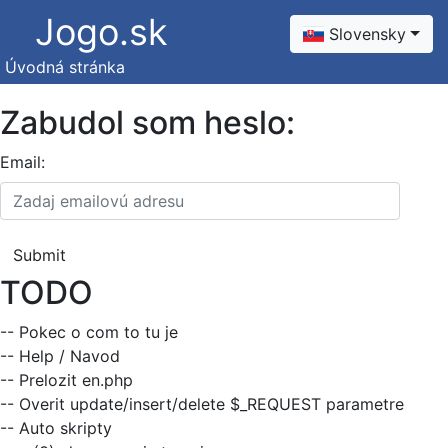
Jogo.sk
Slovensky
Úvodná stránka
Zabudol som heslo:
Email:
TODO
-- Pokec o com to tu je
-- Help / Navod
-- Prelozit en.php
-- Overit update/insert/delete $_REQUEST parametre
-- Auto skripty